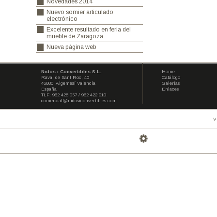
Nuevos productos en nuestro
catalogo para el año 2017
Galeria Feria Zaragoza 2016
Nuevamente en la feria del mueble
de Zaragoza 2014
Novedades 2014
Nuevo somier articulado
electrónico
Excelente resultado en feria del
mueble de Zaragoza
Nueva página web
Nidos i Convertibles S.L.
:
Home
Raval de Sant Roc, 40
Catálogo
46680 Algemesí Valencia
Galerías
España
Enlaces
TLF: 962 428 057 / 962 422 010
comercial@nidosiconvertibles.com