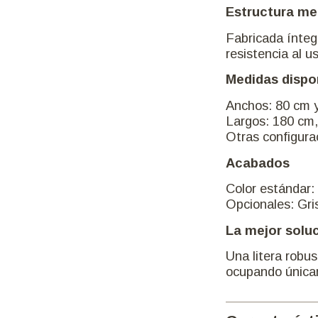
El mecanis
proporcio
Segurida
La cama s
acceso có
Estructu
Fabricada
resistenci
Medidas 
Anchos: 8
Largos: 1
Otras con
Acabado