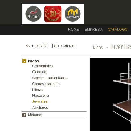
HOME
EMPRESA
CAT
Ju
Nidos
>
ANTERIOR
SIGUIENTE
Nidos
Convertibles
Geriatria
Somieres articulados
Camas abatibles
Literas
Hosteleria
Juveniles
Auxiliares
Metamar