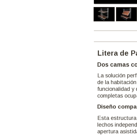
Litera
Dos cam
La solució
de la habi
funcional
completa
Diseño c