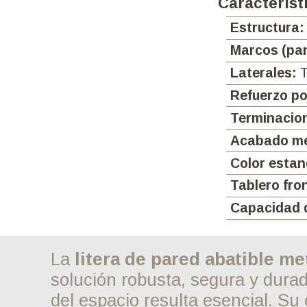
Color est
Opcionales
La mejor
Una liter
ocupando
Caracte
Estruc
Marcos
Latera
Refuer
Termin