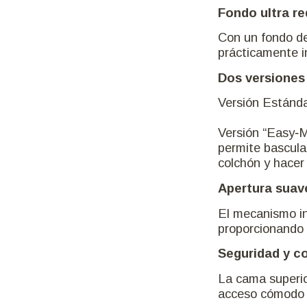
Esta estr
lechos in
apertura a
Fondo ul
Con un fo
prácticame
Dos vers
Versión Es
Versión “
permite ba
colchón y
Apertura