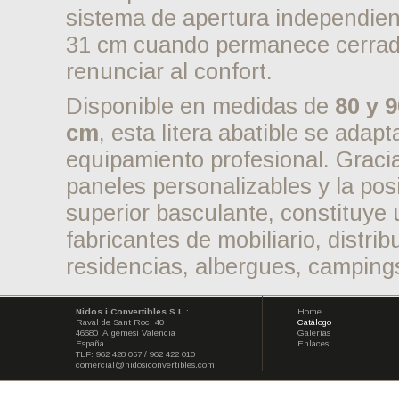
Acabad
Color 
Tabler
Capaci
La
litera de pared abatibl
solución robusta, segura y 
del espacio resulta esencial.
sistema de apertura indepen
31 cm cuando permanece cerr
renunciar al confort.
Disponible en medidas de
8
cm
, esta litera abatible se