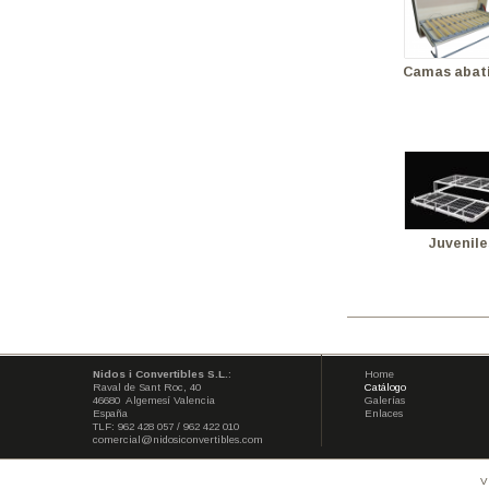
Cama
Nidos i Convertibles S.L.
:
Home